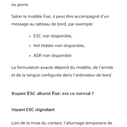
Mercedes
Mercury
Microcar
ou jaune.
Selon le modèle Fiat, il peut être accompagné d’un
message au tableau de bord, par exemple :
Mini
Mitsubishi
Nissan
ESC non disponible,
Hill Holder non disponible,
Opel
Perodua
Peugeot
ASR non disponible.
La formulation exacte dépend du modèle, de l’année
et de la langue configurée dans l’ordinateur de bord.
Piaggio
Polestar
Pontiac
Voyant ESC allumé Fiat: est-ce normal ?
Porsche
Proton
RAM
Voyant ESC clignotant
Lors de la mise du contact, l’allumage temporaire de