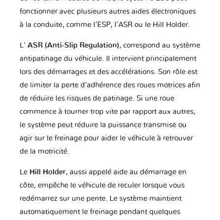
fonctionner avec plusieurs autres aides électroniques
à la conduite, comme l’ESP, l’ASR ou le Hill Holder.
Fiat
Ford
Foton
L'
ASR (Anti-Slip Regulation)
, correspond au système
antipatinage du véhicule. Il intervient principalement
lors des démarrages et des accélérations. Son rôle est
de limiter la perte d’adhérence des roues motrices afin
Fuso
GAZ
GMC
de réduire les risques de patinage. Si une roue
commence à tourner trop vite par rapport aux autres,
le système peut réduire la puissance transmise ou
Geely
Genesis
Great Wall
agir sur le freinage pour aider le véhicule à retrouver
de la motricité.
Le
Hill Holder
, aussi appelé aide au démarrage en
Harley
Haval
Holden
Davidson
côte, empêche le véhicule de reculer lorsque vous
redémarrez sur une pente. Le système maintient
automatiquement le freinage pendant quelques