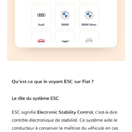
Audi
BMW
BMW Moto
BYD
Bentley
Brilliance
Bugatti
Buick
CFMOTO
Qu’est-ce que le voyant ESC sur Fiat ?
Le rôle du système ESC
Cadillac
Caterham
Changan
ESC signifie
Electronic Stability Control
, c’est-à-dire
contrôle électronique de stabilité. Ce système aide le
conducteur à conserver la maîtrise du véhicule en cas
Changhe
Chery
Chevrolet