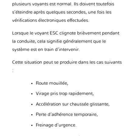
Rolls
plusieurs voyants est normal. Ils doivent toutefois
Renault
Rover
Royce
s’éteindre après quelques secondes, une fois les
vérifications électroniques effectuées.
Lorsque le voyant ESC clignote brièvement pendant
Saab
Samsung
Saturn
la conduite, cela signifie généralement que le
système est en train d’intervenir.
Scion
Seat
Secma
Cette situation peut se produire dans les cas suivants
:
Route mouillée,
Skoda
Smart
Ssangyong
Virage pris trop rapidement,
Accélération sur chaussée glissante,
Perte d’adhérence temporaire,
Suzuki
Subaru
Suzuki
Moto
Freinage d’urgence.