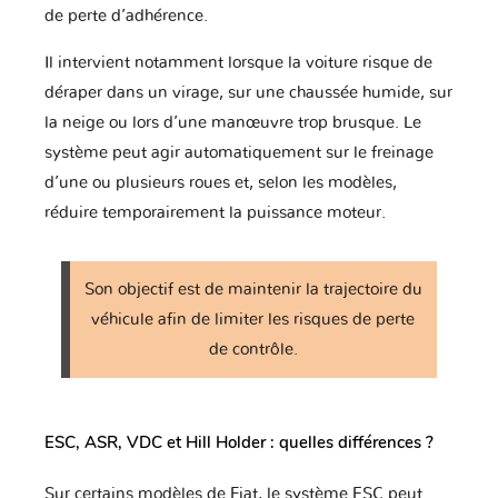
de perte d’adhérence.
Il intervient notamment lorsque la voiture risque de
déraper dans un virage, sur une chaussée humide, sur
Chrysler
Citroen
Cupra
la neige ou lors d’une manœuvre trop brusque. Le
système peut agir automatiquement sur le freinage
d’une ou plusieurs roues et, selon les modèles,
DR
DS
Dacia
réduire temporairement la puissance moteur.
Son objectif est de maintenir la trajectoire du
Daewoo
Daihatsu
Datsun
véhicule afin de limiter les risques de perte
de contrôle.
Dodge
Dongfeng
Ducati
ESC, ASR, VDC et Hill Holder : quelles différences ?
Sur certains modèles de Fiat, le système ESC peut
Eagle
FAW
Ferrari