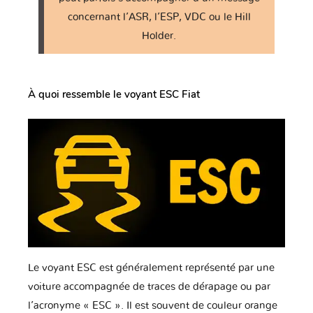
Lamborghini
Lancia
Land Rover
concernant l’ASR, l’ESP, VDC ou le Hill
Holder.
Lexus
Lifan
Lincoln
À quoi ressemble le voyant ESC Fiat
Lotus
Lynk & Co
MAN
MG
MVM
Mahindra
Maserati
Mazda
McLaren
Le voyant ESC est généralement représenté par une
voiture accompagnée de traces de dérapage ou par
l’acronyme « ESC ». Il est souvent de couleur orange