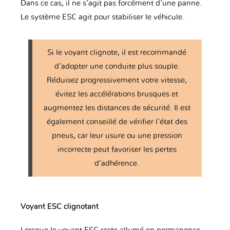
Dans ce cas, il ne s’agit pas forcément d’une panne.
Tagaz
Tata
Tesla
Le système ESC agit pour stabiliser le véhicule.
Si le voyant clignote, il est recommandé
Toyota
Triumph
UAZ
d’adopter une conduite plus souple.
Réduisez progressivement votre vitesse,
évitez les accélérations brusques et
augmentez les distances de sécurité. Il est
VINFAST
Vauxhall
Volkswagen
également conseillé de vérifier l’état des
pneus, car leur usure ou une pression
incorrecte peut favoriser les pertes
Volvo
Yamaha
Zaz
d’adhérence.
Voyant ESC clignotant