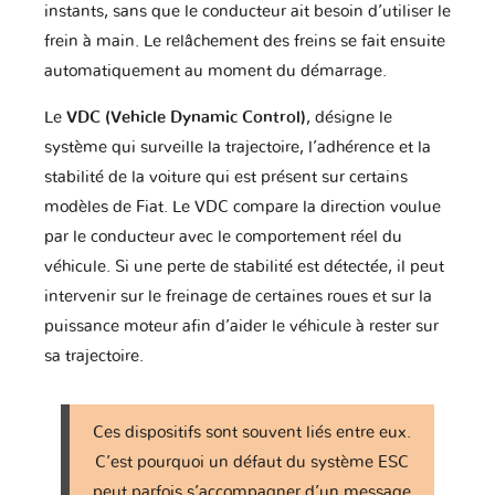
Honda
Honda Moto
Hummer
instants, sans que le conducteur ait besoin d’utiliser le
frein à main. Le relâchement des freins se fait ensuite
automatiquement au moment du démarrage.
Hyundai
Infiniti
Isuzu
Le
VDC (Vehicle Dynamic Control)
, désigne le
système qui surveille la trajectoire, l’adhérence et la
stabilité de la voiture qui est présent sur certains
Iveco
JAC
JMC
modèles de Fiat. Le VDC compare la direction voulue
par le conducteur avec le comportement réel du
véhicule. Si une perte de stabilité est détectée, il peut
intervenir sur le freinage de certaines roues et sur la
Jaguar
Jeep
KTM
puissance moteur afin d’aider le véhicule à rester sur
sa trajectoire.
Kawasaki
Kia
Lada
Ces dispositifs sont souvent liés entre eux.
C’est pourquoi un défaut du système ESC
peut parfois s’accompagner d’un message