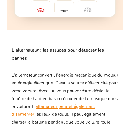
BYD
Bentley
Brilliance
Bugatti
Buick
CFMOTO
L'alternateur : les astuces pour détecter les
pannes
Cadillac
Caterham
Changan
L'alternateur convertit l'énergie mécanique du moteur
en énergie électrique. C'est la source d'électricité pour
votre voiture. Avec lui, vous pouvez faire défiler la
fenêtre de haut en bas ou écouter de la musique dans
Changhe
Chery
Chevrolet
la voiture. L'
alternateur permet également
d'alimenter
les feux de route. Il peut également
charger la batterie pendant que votre voiture roule.
Chrysler
Citroen
Cupra