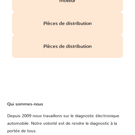
moteur
Pièces de distribution
Opel
Perodua
Peugeot
Pièces de distribution
Piaggio
Polestar
Pontiac
Porsche
Proton
RAM
Qui sommes-nous
Rolls
Renault
Rover
Royce
Depuis 2009 nous travaillons sur le diagnostic électronique
automobile. Notre volonté est de rendre le diagnostic à la
portée de tous.