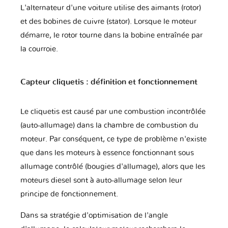
L'alternateur d'une voiture utilise des aimants (rotor)
et des bobines de cuivre (stator). Lorsque le moteur
démarre, le rotor tourne dans la bobine entraînée par
DR
DS
Dacia
la courroie.
Capteur cliquetis : définition et fonctionnement
Daewoo
Daihatsu
Datsun
Le cliquetis est causé par une combustion incontrôlée
(auto-allumage) dans la chambre de combustion du
Dodge
Dongfeng
Ducati
moteur. Par conséquent, ce type de problème n'existe
que dans les moteurs à essence fonctionnant sous
allumage contrôlé (bougies d'allumage), alors que les
Eagle
FAW
Ferrari
moteurs diesel sont à auto-allumage selon leur
principe de fonctionnement.
Dans sa stratégie d'optimisation de l'angle
Fiat
Ford
Foton