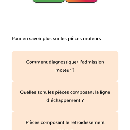
Lotus
Lynk & Co
MAN
Pour en savoir plus sur les pièces moteurs
MG
MVM
Mahindra
Comment diagnostiquer l’admission
moteur ?
Maserati
Mazda
McLaren
Quelles sont les pièces composant la ligne
d’échappement ?
Mercedes
Mercury
Microcar
Pièces composant le refroidissement
Mini
Mitsubishi
Nissan