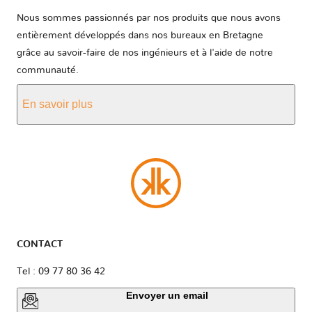
Saab
Samsung
Saturn
Nous sommes passionnés par nos produits que nous avons
entièrement développés dans nos bureaux en Bretagne
grâce au savoir-faire de nos ingénieurs et à l'aide de notre
Scion
Seat
Secma
communauté.
En savoir plus
Skoda
Smart
Ssangyong
Suzuki
Subaru
Suzuki
Moto
CONTACT
Tagaz
Tata
Tesla
Tel : 09 77 80 36 42
Envoyer un email