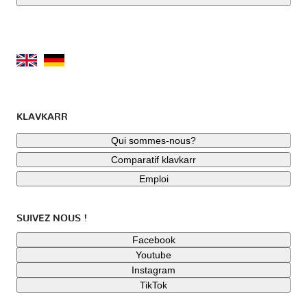
Toyota
Triumph
UAZ
VINFAST
Vauxhall
Volkswagen
KLAVKARR
Volvo
Yamaha
Zaz
Qui sommes-nous?
Comparatif klavkarr
Emploi
SUIVEZ NOUS !
Facebook
Youtube
Instagram
TikTok