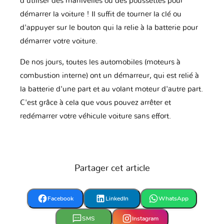
d'utiliser des manivelles ou des poussettes pour
démarrer la voiture ! Il suffit de tourner la clé ou
d'appuyer sur le bouton qui la relie à la batterie pour
démarrer votre voiture.
Iveco
JAC
JMC
De nos jours, toutes les automobiles (moteurs à
combustion interne) ont un démarreur, qui est relié à
Jaguar
Jeep
KTM
la batterie d'une part et au volant moteur d'autre part.
C'est grâce à cela que vous pouvez arrêter et
redémarrer votre véhicule voiture sans effort.
Kawasaki
Kia
Lada
Partager cet article
Lamborghini
Lancia
Land Rover
Facebook
LinkedIn
WhatsApp
SMS
Instagram
Lexus
Lifan
Lincoln