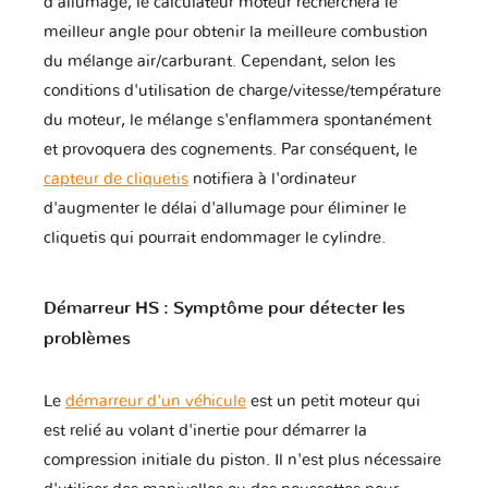
d'allumage, le calculateur moteur recherchera le
meilleur angle pour obtenir la meilleure combustion
du mélange air/carburant. Cependant, selon les
Fuso
GAZ
GMC
conditions d'utilisation de charge/vitesse/température
du moteur, le mélange s'enflammera spontanément
et provoquera des cognements. Par conséquent, le
Geely
Genesis
Great Wall
capteur de cliquetis
notifiera à l'ordinateur
d'augmenter le délai d'allumage pour éliminer le
cliquetis qui pourrait endommager le cylindre.
Harley
Haval
Holden
Davidson
Démarreur HS : Symptôme pour détecter les
problèmes
Honda
Honda Moto
Hummer
Le
démarreur d'un véhicule
est un petit moteur qui
est relié au volant d'inertie pour démarrer la
compression initiale du piston. Il n'est plus nécessaire
Hyundai
Infiniti
Isuzu