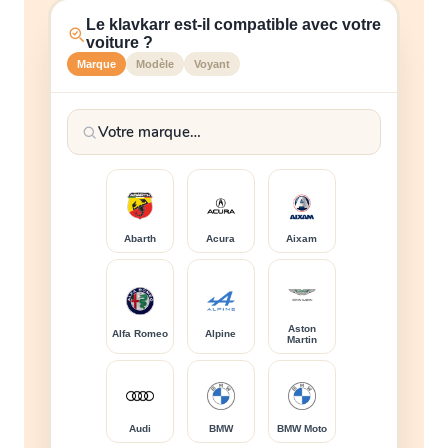
Le klavkarr est-il compatible avec votre
voiture ?
Marque
Modèle
Voyant
Abarth
Acura
Aixam
Aston
Alfa Romeo
Alpine
Martin
Audi
BMW
BMW Moto