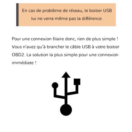
En cas de problème de réseau, le boitier USB
Tagaz
Tata
Tesla
lui ne verra même pas la différence.
Pour une connexion filaire donc, rien de plus simple !
Toyota
Triumph
UAZ
Vous n’avez qu’à brancher le câble USB à votre boitier
OBD2. La solution la plus simple pour une connexion
immédiate !
VINFAST
Vauxhall
Volkswagen
Volvo
Yamaha
Zaz