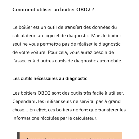
Eagle
FAW
Ferrari
Comment utiliser un boitier OBD2 ?
Le boitier est un outil de transfert des données du
Fiat
Ford
Foton
calculateur, au logiciel de diagnostic. Mais le boitier
seul ne vous permettra pas de réaliser le diagnostic
de votre voiture. Pour cela, vous aurez besoin de
l’associer à d’autres outils de diagnostic automobile.
Fuso
GAZ
GMC
Les outils nécessaires au diagnostic
Geely
Genesis
Great Wall
Les boitiers OBD2 sont des outils très facile à utiliser.
Cependant, les utiliser seuls ne servirai pas à grand-
chose… En effet, ces boitiers ne font que transférer les
Harley
informations récoltées par le calculateur.
Haval
Holden
Davidson