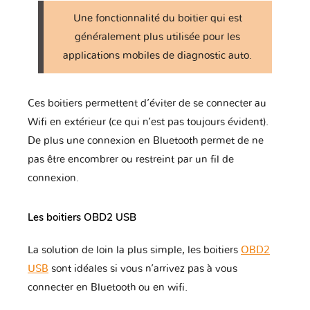
Une fonctionnalité du boitier qui est
Rolls
Renault
Rover
Royce
généralement plus utilisée pour les
applications mobiles de diagnostic auto.
Saab
Samsung
Saturn
Ces boitiers permettent d’éviter de se connecter au
Wifi en extérieur (ce qui n’est pas toujours évident).
De plus une connexion en Bluetooth permet de ne
Scion
Seat
Secma
pas être encombrer ou restreint par un fil de
connexion.
Skoda
Smart
Ssangyong
Les boitiers OBD2 USB
La solution de loin la plus simple, les boitiers
OBD2
USB
sont idéales si vous n’arrivez pas à vous
Suzuki
Subaru
Suzuki
Moto
connecter en Bluetooth ou en wifi.