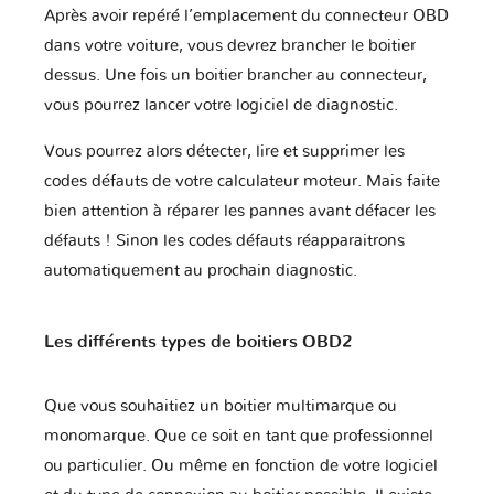
Après avoir repéré l’emplacement du connecteur OBD
Lamborghini
Lancia
Land Rover
dans votre voiture, vous devrez brancher le boitier
dessus. Une fois un boitier brancher au connecteur,
vous pourrez lancer votre logiciel de diagnostic.
Lexus
Lifan
Lincoln
Vous pourrez alors détecter, lire et supprimer les
codes défauts de votre calculateur moteur. Mais faite
bien attention à réparer les pannes avant défacer les
Lotus
Lynk & Co
MAN
défauts ! Sinon les codes défauts réapparaitrons
automatiquement au prochain diagnostic.
MG
MVM
Mahindra
Les différents types de boitiers OBD2
Que vous souhaitiez un boitier multimarque ou
Maserati
Mazda
McLaren
monomarque. Que ce soit en tant que professionnel
ou particulier. Ou même en fonction de votre logiciel