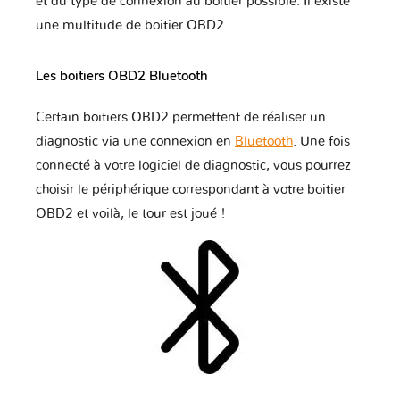
et du type de connexion au boitier possible. Il existe
une multitude de boitier OBD2.
Mercedes
Mercury
Microcar
Les boitiers OBD2 Bluetooth
Mini
Mitsubishi
Nissan
Certain boitiers OBD2 permettent de réaliser un
diagnostic via une connexion en
Bluetooth
. Une fois
connecté à votre logiciel de diagnostic, vous pourrez
Opel
Perodua
Peugeot
choisir le périphérique correspondant à votre boitier
OBD2 et voilà, le tour est joué !
Piaggio
Polestar
Pontiac
Porsche
Proton
RAM