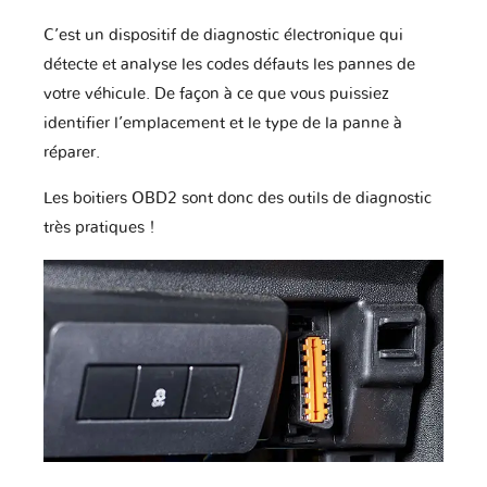
Changhe
Chery
Chevrolet
C’est un dispositif de diagnostic électronique qui
détecte et analyse les codes défauts les pannes de
votre véhicule. De façon à ce que vous puissiez
Chrysler
Citroen
Cupra
identifier l’emplacement et le type de la panne à
réparer.
Les boitiers OBD2 sont donc des outils de diagnostic
DR
DS
Dacia
très pratiques !
Daewoo
Daihatsu
Datsun
Dodge
Dongfeng
Ducati