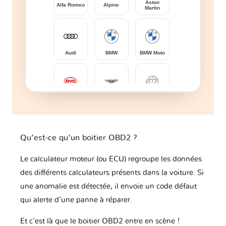
Aston
Alfa Romeo
Alpine
Martin
Audi
BMW
BMW Moto
BYD
Bentley
Brilliance
Qu’est-ce qu’un boitier OBD2 ?
Bugatti
Buick
CFMOTO
Le calculateur moteur (ou ECU) regroupe les données
des différents calculateurs présents dans la voiture. Si
une anomalie est détectée, il envoie un code défaut
Cadillac
Caterham
Changan
qui alerte d’une panne à réparer.
Et c’est là que le boitier OBD2 entre en scène !