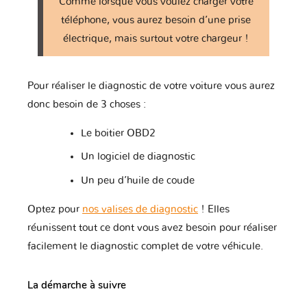
Comme lorsque vous voulez charger votre
Honda
Honda Moto
Hummer
téléphone, vous aurez besoin d’une prise
électrique, mais surtout votre chargeur !
Hyundai
Infiniti
Isuzu
Pour réaliser le diagnostic de votre voiture vous aurez
donc besoin de 3 choses :
Le boitier OBD2
Iveco
JAC
JMC
Un logiciel de diagnostic
Un peu d’huile de coude
Jaguar
Jeep
KTM
Optez pour
nos valises de diagnostic
! Elles
réunissent tout ce dont vous avez besoin pour réaliser
facilement le diagnostic complet de votre véhicule.
Kawasaki
Kia
Lada
La démarche à suivre