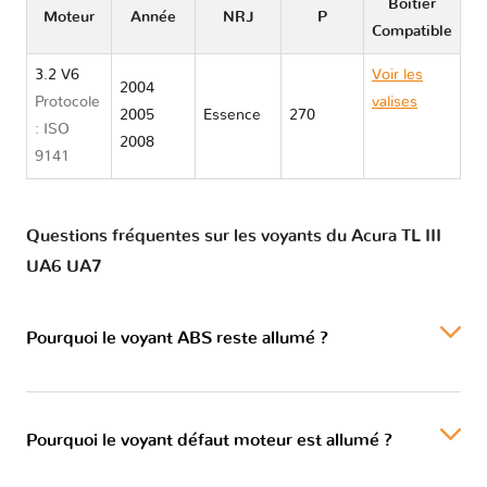
Boitier
Moteur
Année
NRJ
P
Compatible
3.2 V6
Voir les
2004
Protocole
valises
2005
Essence
270
: ISO
Acura TL III
2008
9141
UA6 UA7
Questions fréquentes sur les voyants du Acura TL III
UA6 UA7
Pourquoi le voyant ABS reste allumé ?
Pourquoi le voyant défaut moteur est allumé ?