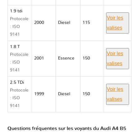
1.9 tdi
Voir les
Protocole
2000
Diesel
115
: ISO
valises
9141
1.8 T
Voir les
Protocole
2001
Essence
150
: ISO
valises
9141
2.5 TDi
Voir les
Protocole
1999
Diesel
150
: ISO
valises
9141
Questions fréquentes sur les voyants du Audi A4 B5