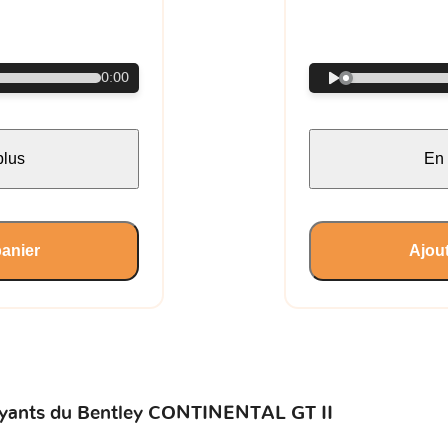
€
0:00
plus
En 
panier
Ajout
voyants du Bentley CONTINENTAL GT II