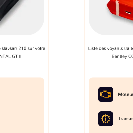
e klavkarr 210 sur votre
Liste des voyants trait
NTAL GT II
Bentley C
Moteu
Transm