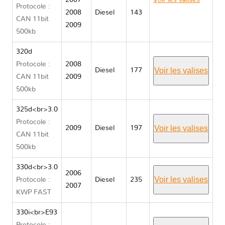
2007
Voir les valises
Protocole :
2008
Diesel
143
BMW 3 SERIES
CAN 11bit
2009
E90/E91/E92/E93
500kb
320d
Protocole :
2008
Voir les valises
Diesel
177
CAN 11bit
2009
500kb
325d<br>3.0
Protocole :
Voir les valises
2009
Diesel
197
CAN 11bit
500kb
330d<br>3.0
2006
Voir les valises
Protocole :
Diesel
235
2007
KWP FAST
330i<br>E93