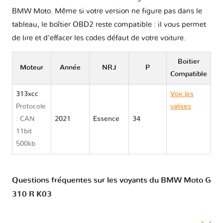
BMW Moto. Même si votre version ne figure pas dans le
tableau, le boîtier OBD2 reste compatible : il vous permet
de lire et d'effacer les codes défaut de votre voiture.
Boitier
Moteur
Année
NRJ
P
Compatible
313xcc
Voir les
Protocole
valises
: CAN
2021
Essence
34
BMW Moto
11bit
G 310 R
500kb
K03
Questions fréquentes sur les voyants du BMW Moto G
310 R K03