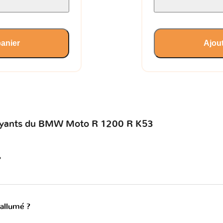
panier
Ajout
 voyants du BMW Moto R 1200 R K53
?
 allumé ?