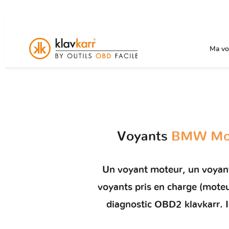
Ma voi
Voyants
BMW Moto
Un
voyant moteur
, un voyan
voyants pris en charge (mot
diagnostic OBD2 klavkarr. I