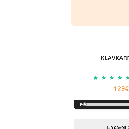
KLAVKARR
129
En savoir 