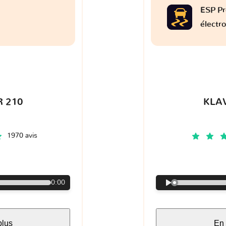
ESP Pr
électr
 210
KLA
1970 avis
€
0:00
plus
En 