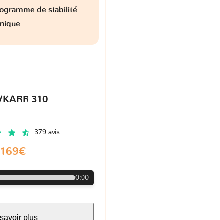
ogramme de stabilité
onique
VKARR 310
379 avis
169€
0:00
savoir plus