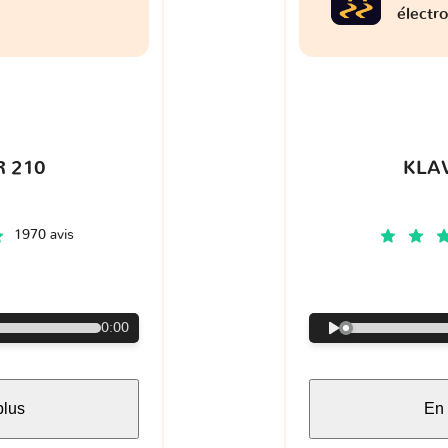
électr
 210
KLA
1970 avis
€
0:00
plus
En 