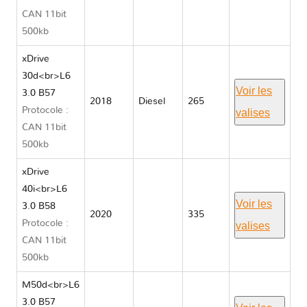
CAN 11bit
G05
500kb
xDrive
30d<br>L6
Voir les
3.0 B57
2018
Diesel
265
Protocole :
valises
CAN 11bit
500kb
xDrive
40i<br>L6
Voir les
3.0 B58
2020
335
Protocole :
valises
CAN 11bit
500kb
M50d<br>L6
3.0 B57