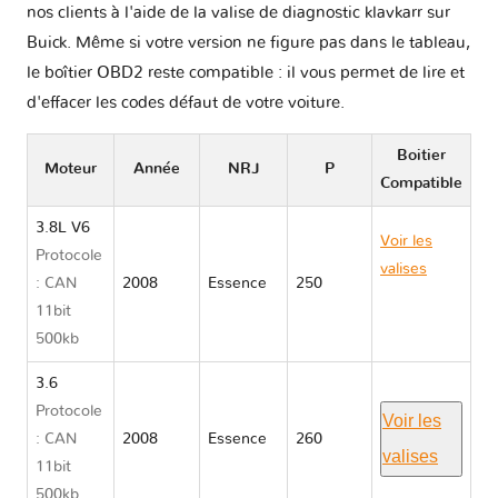
nos clients à l'aide de la valise de diagnostic klavkarr sur
Buick. Même si votre version ne figure pas dans le tableau,
le boîtier OBD2 reste compatible : il vous permet de lire et
d'effacer les codes défaut de votre voiture.
Boitier
Moteur
Année
NRJ
P
Compatible
3.8L V6
Voir les
Protocole
valises
: CAN
2008
Essence
250
Buick
11bit
ENCLAVE I
500kb
3.6
Protocole
Voir les
: CAN
2008
Essence
260
valises
11bit
500kb