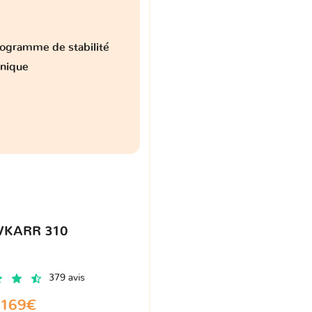
ogramme de stabilité
onique
VKARR 310
379 avis
169€