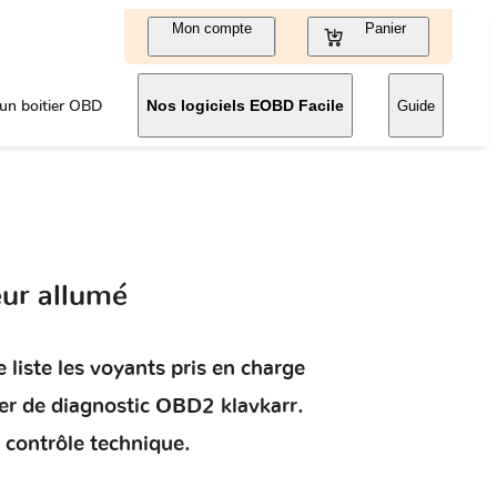
Mon compte
Panier
un boitier OBD
Nos logiciels EOBD Facile
Guide
ur allumé
 liste les voyants pris en charge
ier de diagnostic OBD2 klavkarr.
 contrôle technique.