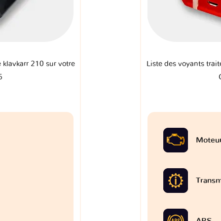
e klavkarr 210 sur votre
Liste des voyants trait
5
Moteu
Transm
ABS