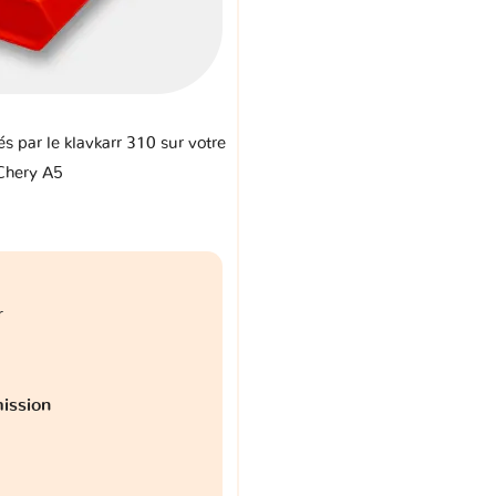
és par le klavkarr 310 sur votre
Chery A5
r
ission