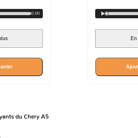
0:00
plus
En 
panier
Ajout
oyants du Chery A5