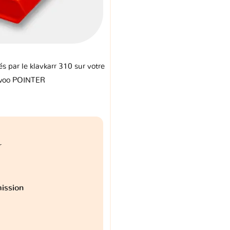
és par le klavkarr 310 sur votre
oo POINTER
r
ission