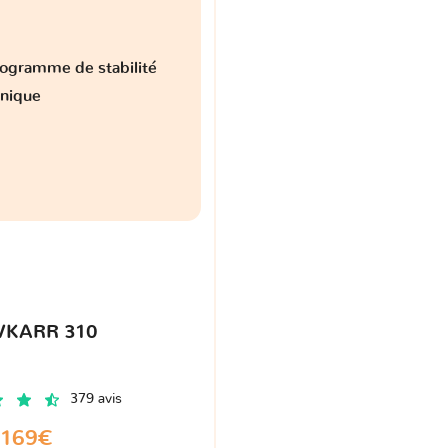
ogramme de stabilité
onique
VKARR 310
379 avis
169€