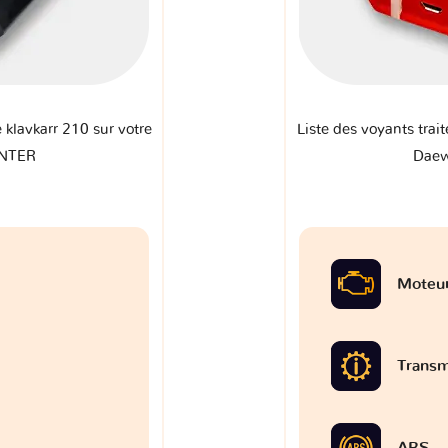
e klavkarr 210 sur votre
Liste des voyants trait
INTER
Daew
Moteu
Transm
ABS