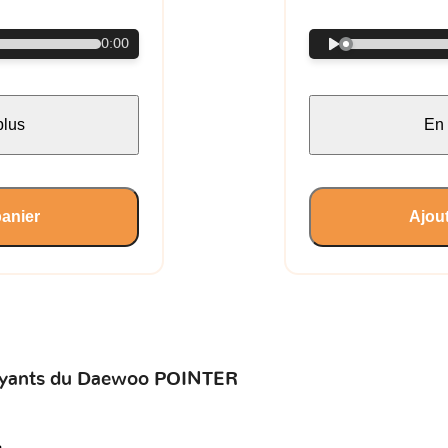
0:00
plus
En 
panier
Ajout
 voyants du Daewoo POINTER