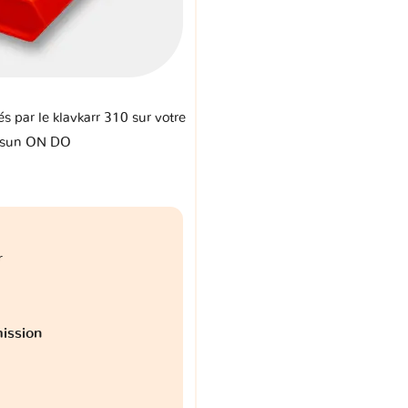
és par le klavkarr 310 sur votre
tsun ON DO
r
ission