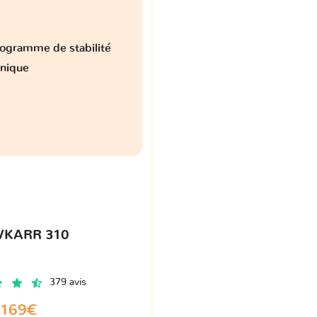
ogramme de stabilité
onique
VKARR 310
379 avis
169€