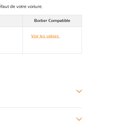
éfaut de votre voiture.
Boitier Compatible
Voir les valises
Datsun
ON DO