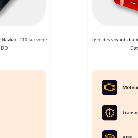
e klavkarr 210 sur votre
Liste des voyants trait
 DO
Da
Moteu
Transm
ABS