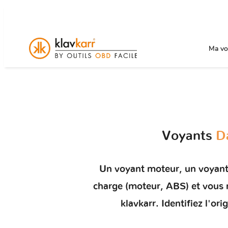
Ma voi
Voyants
D
Un
voyant moteur
, un voyan
charge (moteur, ABS) et vou
klavkarr. Identifiez l'o