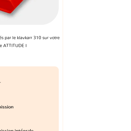
és par le klavkarr 310 sur votre
e ATTITUDE I
r
ission
ission intégrale