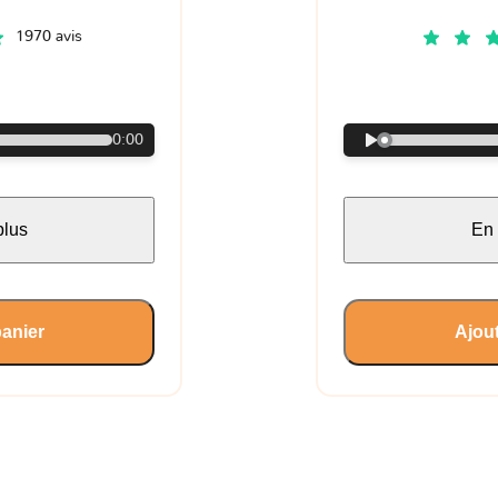
1970 avis
€
0:00
plus
En 
panier
Ajout