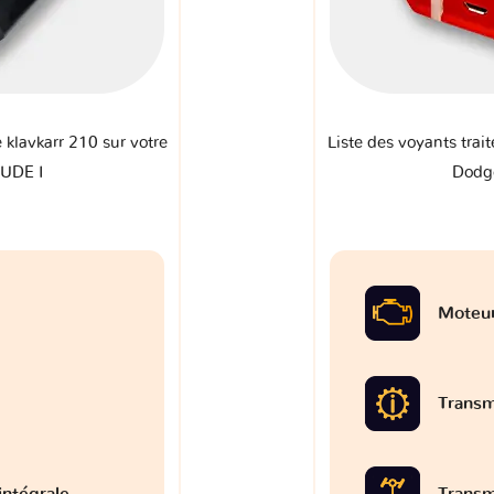
e klavkarr 210 sur votre
Liste des voyants trait
UDE I
Dodg
Moteu
Transm
intégrale
Transm