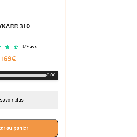
VKARR 310
379 avis
169€
0:00
savoir plus
er au panier