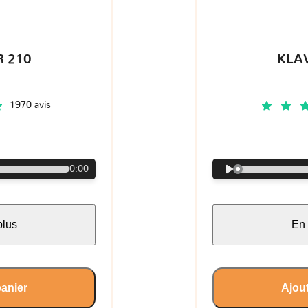
 210
KLA
1970 avis
€
0:00
plus
En 
panier
Ajout