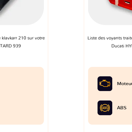
e klavkarr 210 sur votre
Liste des voyants trait
OTARD 939
Ducati H
Moteu
ABS