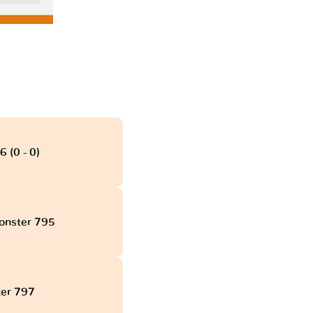
 (0 - 0)
obd
Monster 795
ter 797