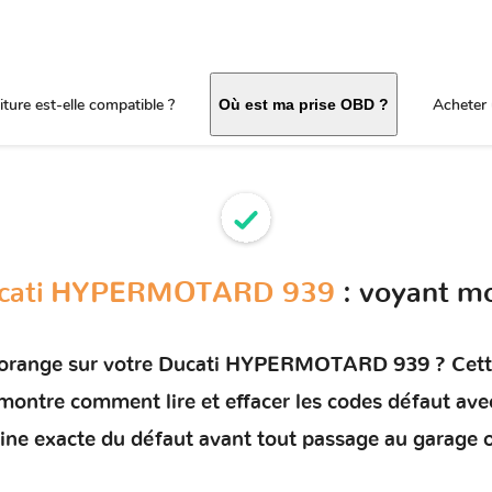
ture est-elle compatible ?
Acheter 
Où est ma prise OBD ?
cati HYPERMOTARD 939
: voyant m
 orange sur votre
Ducati HYPERMOTARD 939
? Cett
s montre comment
lire et effacer les codes défaut
avec
rigine exacte du défaut avant tout passage au garage 