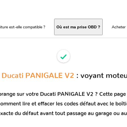
ture est-elle compatible ?
Acheter 
Où est ma prise OBD ?
s
Ducati PANIGALE V2
: voyant moteu
orange sur votre
Ducati PANIGALE V2
? Cette page 
e comment
lire et effacer les codes défaut
avec le boît
e exacte du défaut avant tout passage au garage ou au