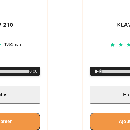
 210
KLA
1969 avis
€
0:00
plus
En 
panier
Ajout