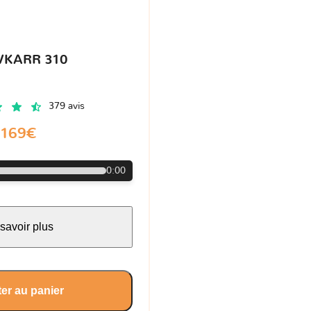
VKARR 310
379 avis
169€
0:00
savoir plus
er au panier