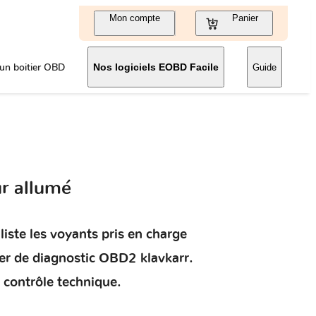
Mon compte
Panier
un boitier OBD
Nos logiciels EOBD Facile
Guide
r allumé
liste les voyants pris en charge
ier de diagnostic OBD2 klavkarr.
 contrôle technique.