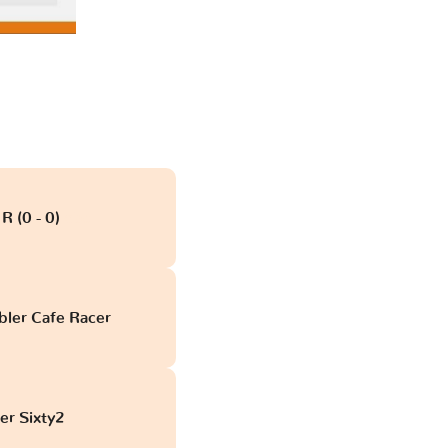
R (0 - 0)
obd
bler Cafe Racer
er Sixty2