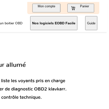
Mon compte
Panier
un boitier OBD
Nos logiciels EOBD Facile
Guide
ur allumé
liste les voyants pris en charge
ier de diagnostic OBD2 klavkarr.
 contrôle technique.