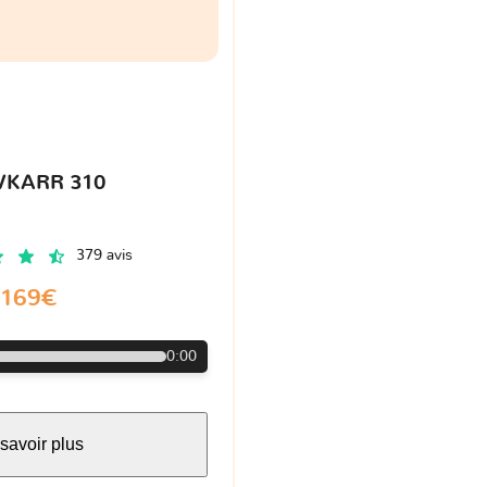
VKARR 310
379 avis
169€
0:00
savoir plus