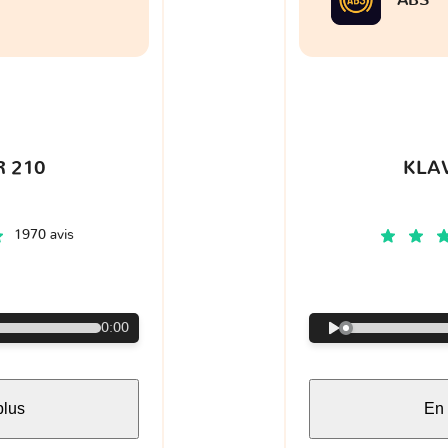
 210
KLA
1970 avis
€
0:00
plus
En 