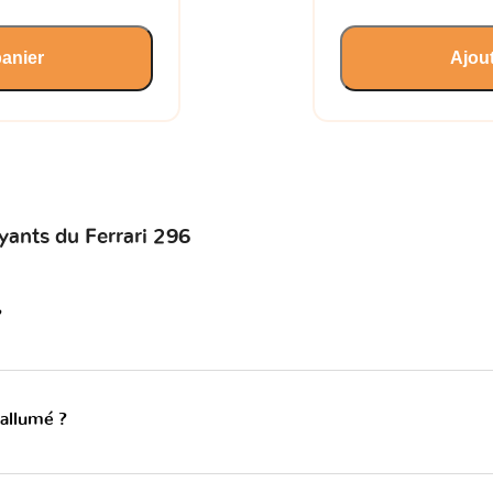
panier
Ajout
yants du Ferrari 296
?
 allumé ?