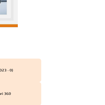
023 - 0)
obd
ari 360