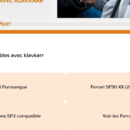
les avec klavkarr
ri Purosangue
Ferrari SF90 XX (2
tona SP3 compatible
Voir les Ferr