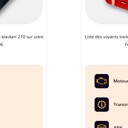
e klavkarr 210 sur votre
Liste des voyants trait
96
F
Moteu
Transm
ABS