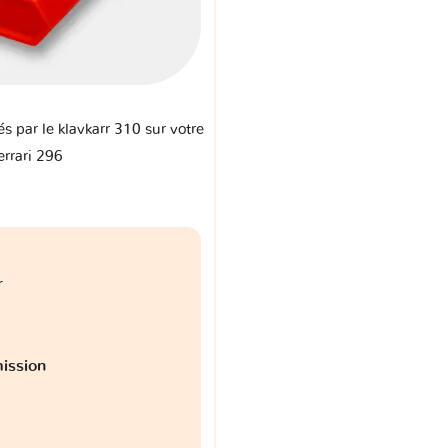
és par le klavkarr 310 sur votre
errari 296
r
ission