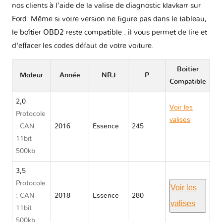
nos clients à l'aide de la valise de diagnostic klavkarr sur
Ford. Même si votre version ne figure pas dans le tableau,
le boîtier OBD2 reste compatible : il vous permet de lire et
d'effacer les codes défaut de votre voiture.
Boitier
Moteur
Année
NRJ
P
Compatible
2,0
Voir les
Protocole
valises
: CAN
2016
Essence
245
Ford EDGE
11bit
II CD539
500kb
3,5
Protocole
Voir les
: CAN
2018
Essence
280
valises
11bit
500kb