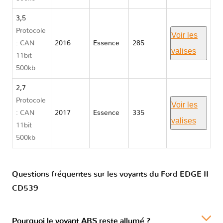
3,5
Protocole
Voir les
: CAN
2016
Essence
285
valises
11bit
500kb
2,7
Protocole
Voir les
: CAN
2017
Essence
335
valises
11bit
500kb
Questions fréquentes sur les voyants du Ford EDGE II
CD539
Pourquoi le voyant ABS reste allumé ?