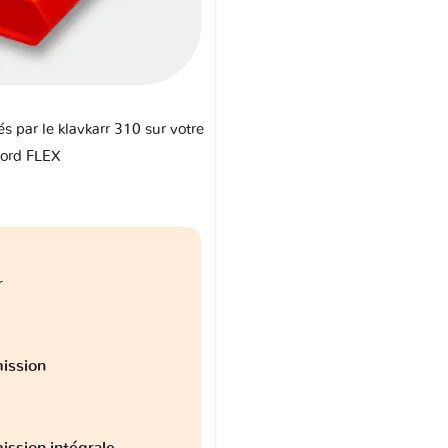
és par le klavkarr 310 sur votre
ord FLEX
r
ission
ission intégrale