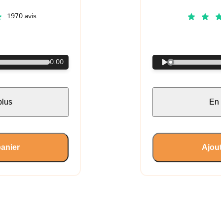
1970 avis
€
0:00
plus
En 
panier
Ajout