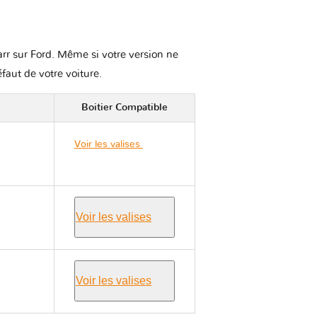
arr sur Ford. Même si votre version ne
éfaut de votre voiture.
Boitier Compatible
Voir les valises
Ford
FLEX
Voir les valises
Voir les valises