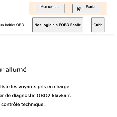
Mon compte
Panier
un boitier OBD
Nos logiciels EOBD Facile
Guide
r allumé
liste les voyants pris en charge
ier de diagnostic OBD2 klavkarr.
 contrôle technique.