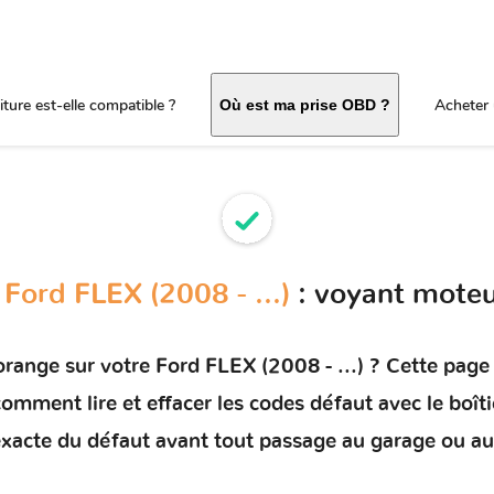
ture est-elle compatible ?
Acheter 
Où est ma prise OBD ?
s
Ford FLEX (2008 - ...)
: voyant moteu
orange sur votre
Ford FLEX (2008 - ...)
? Cette page 
e comment
lire et effacer les codes défaut
avec le boît
e exacte du défaut avant tout passage au garage ou au