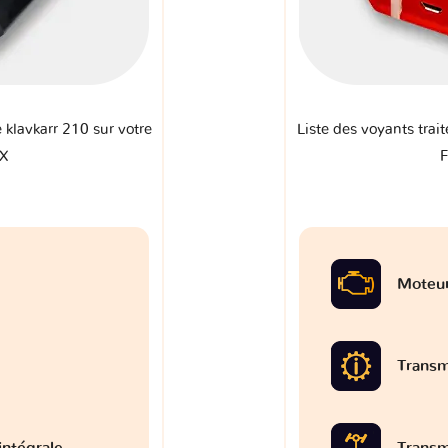
e klavkarr 210 sur votre
Liste des voyants trait
EX
F
Moteu
Transm
intégrale
Transm