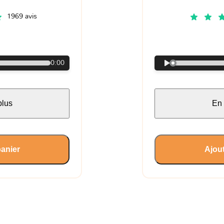
1969 avis
€
0:00
plus
En 
panier
Ajout