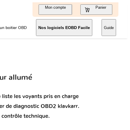
Mon compte
Panier
un boitier OBD
Nos logiciels EOBD Facile
Guide
ur allumé
liste les voyants pris en charge
ier de diagnostic OBD2 klavkarr.
 contrôle technique.