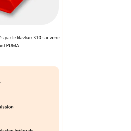
és par le klavkarr 310 sur votre
ord PUMA
r
ission
ission intégrale