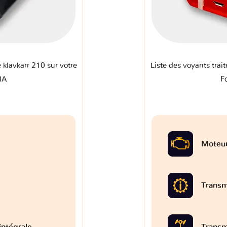
e klavkarr 210 sur votre
Liste des voyants trait
MA
F
Moteu
Transm
intégrale
Transm