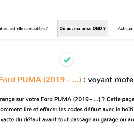
ture est-elle compatible ?
Acheter 
Où est ma prise OBD ?
Ford PUMA (2019 - ...)
: voyant mote
orange sur votre
Ford PUMA (2019 - ...)
? Cette page 
e comment
lire et effacer les codes défaut
avec le boît
e exacte du défaut avant tout passage au garage ou au