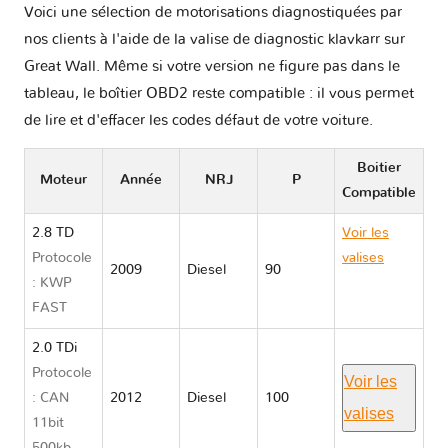
Voici une sélection de motorisations diagnostiquées par
nos clients à l'aide de la valise de diagnostic klavkarr sur
Great Wall. Même si votre version ne figure pas dans le
tableau, le boîtier OBD2 reste compatible : il vous permet
de lire et d'effacer les codes défaut de votre voiture.
Boitier
Moteur
Année
NRJ
P
Compatible
2.8 TD
Voir les
Protocole
valises
2009
Diesel
90
: KWP
Great Wall
FAST
WINGLE 3
2.0 TDi
Protocole
Voir les
: CAN
2012
Diesel
100
valises
11bit