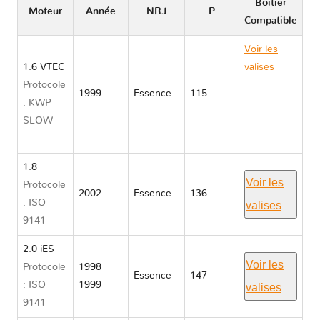
Boitier
Moteur
Année
NRJ
P
Compatible
Voir les
1.6 VTEC
valises
Protocole
Honda
1999
Essence
115
: KWP
ACCORD
SLOW
VI CL2
3/CF3 5
1.8
Voir les
Protocole
2002
Essence
136
: ISO
valises
9141
2.0 iES
Voir les
Protocole
1998
Essence
147
: ISO
1999
valises
9141