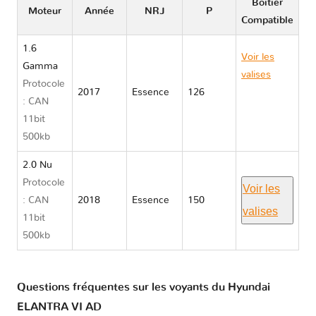
Boitier
Moteur
Année
NRJ
P
Compatible
1.6
Voir les
Gamma
valises
Protocole
2017
Essence
126
Hyundai
: CAN
ELANTRA
11bit
VI AD
500kb
2.0 Nu
Protocole
Voir les
: CAN
2018
Essence
150
valises
11bit
500kb
Questions fréquentes sur les voyants du Hyundai
ELANTRA VI AD