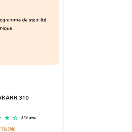
ogramme de stabilité
onique
VKARR 310
379 avis
169€