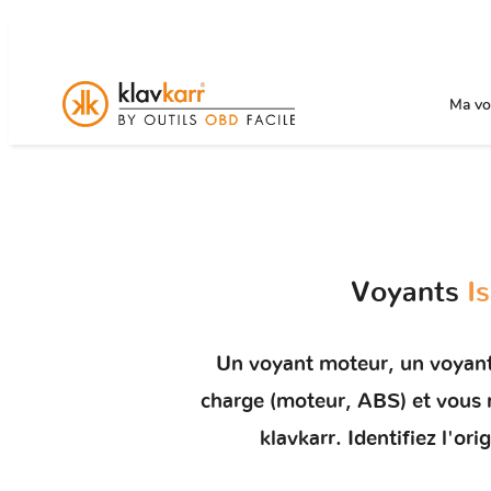
Ma voi
Voyants
I
Un
voyant moteur
, un voyan
charge (moteur, ABS) et vou
klavkarr. Identifiez l'o