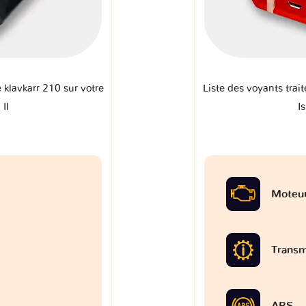
e klavkarr 210 sur votre
Liste des voyants trait
II
I
Moteu
Transm
ABS