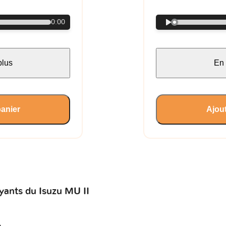
0:00
plus
En 
panier
Ajout
yants du Isuzu MU II