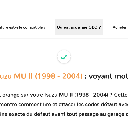
ture est-elle compatible ?
Acheter 
Où est ma prise OBD ?
suzu MU II (1998 - 2004)
: voyant mot
t orange sur votre
Isuzu MU II (1998 - 2004)
? Cette 
s montre comment
lire et effacer les codes défaut
avec
rigine exacte du défaut avant tout passage au garage 