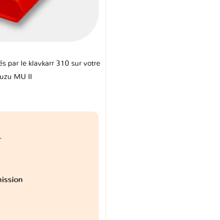
és par le klavkarr 310 sur votre
suzu MU II
r
ission