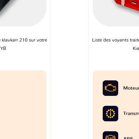
e klavkarr 210 sur votre
Liste des voyants trait
 YB
Ki
Moteu
Transm
ABS