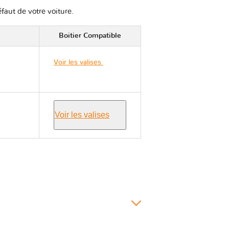
éfaut de votre voiture.
Boitier Compatible
Voir les valises
Kia
RIO IV YB
Voir les valises