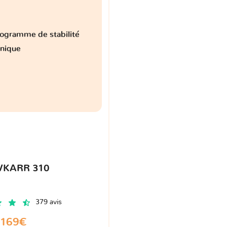
ogramme de stabilité
onique
VKARR 310
379 avis
169€