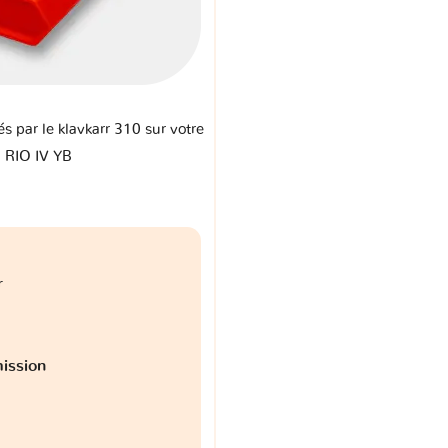
és par le klavkarr 310 sur votre
a RIO IV YB
r
ission