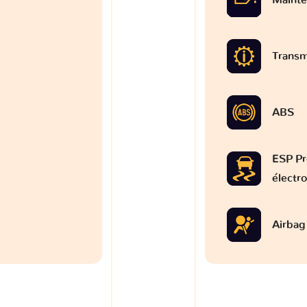
Transm
ABS
ESP Pr
électr
Airbag