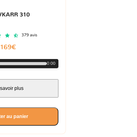
VKARR 310
379 avis
169€
0:00
savoir plus
er au panier