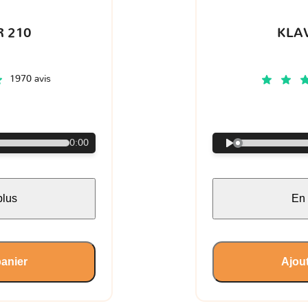
 210
KLA
1970 avis
€
0:00
plus
En 
panier
Ajout