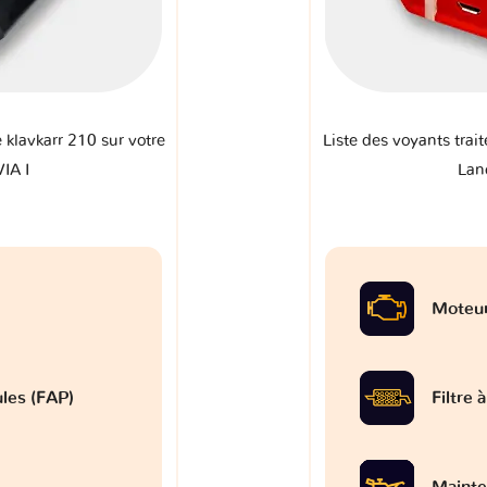
e klavkarr 210 sur votre
Liste des voyants trait
IA I
Lan
Moteu
ules (FAP)
Filtre 
Mainte