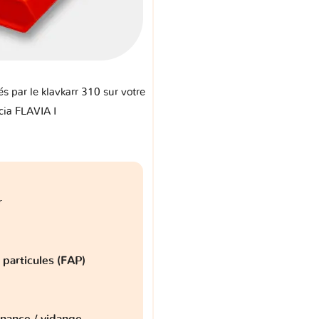
és par le klavkarr 310 sur votre
cia FLAVIA I
r
à particules (FAP)
nance / vidange