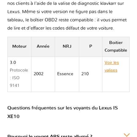
nos clients à l'aide de la valise de diagnostic klavkarr sur
Lexus. Même si votre version ne figure pas dans le
tableau, le boîtier OBD2 reste compatible : il vous permet
de lire et d'effacer les codes défaut de votre voiture.
Boitier
Moteur
Année
NRJ
P
Compatible
3.0
Voir les
Protocole
valises
2002
Essence
210
: ISO
Lexus IS
9141
XE10
Questions fréquentes sur les voyants du Lexus IS
XE10
Pourquoi le voyant ABS reste allumé ?