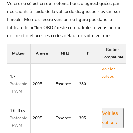
Voici une sélection de motorisations diagnostiquées par
nos clients à l'aide de la valise de diagnostic klavkarr sur
Lincoln. Même si votre version ne figure pas dans le
tableau, le boîtier OBD2 reste compatible : il vous permet
de lire et d'effacer les codes défaut de votre voiture.
Boitier
Moteur
Année
NRJ
P
Compatible
Voir les
4.7
valises
Protocole
2005
Essence
280
Lincoln
: PWM
AVIATOR II
U611
4.6l 8 cyl
Voir les
Protocole
2005
Essence
305
valises
: PWM