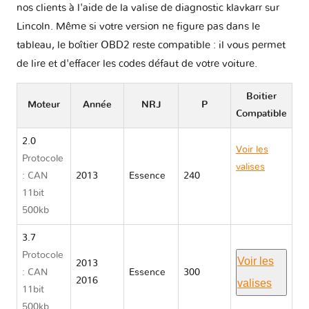
nos clients à l'aide de la valise de diagnostic klavkarr sur
Lincoln. Même si votre version ne figure pas dans le
tableau, le boîtier OBD2 reste compatible : il vous permet
de lire et d'effacer les codes défaut de votre voiture.
Boitier
Moteur
Année
NRJ
P
Compatible
2.0
Voir les
Protocole
valises
: CAN
2013
Essence
240
Lincoln
11bit
MKZ II
500kb
3.7
Protocole
Voir les
2013
: CAN
Essence
300
2016
valises
11bit
500kb