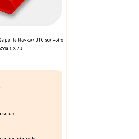
és par le klavkarr 310 sur votre
zda CX 70
r
ission
ission intégrale