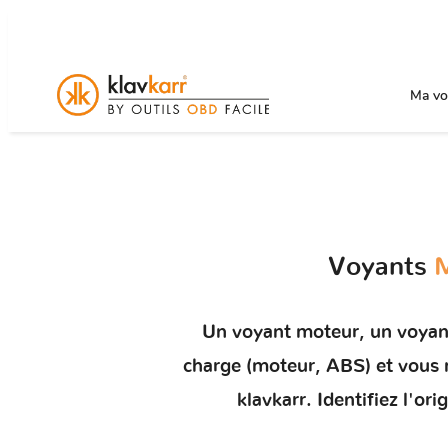
Ma voi
Voyants
M
Un
voyant moteur
, un voyan
charge (moteur, ABS) et vou
klavkarr. Identifiez l'o