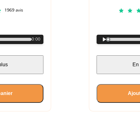
1969 avis
€
0:00
plus
En 
panier
Ajout