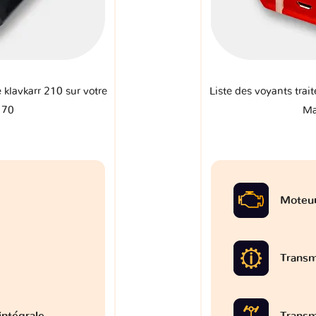
e klavkarr 210 sur votre
Liste des voyants trait
 70
Ma
Moteu
Transm
intégrale
Transm