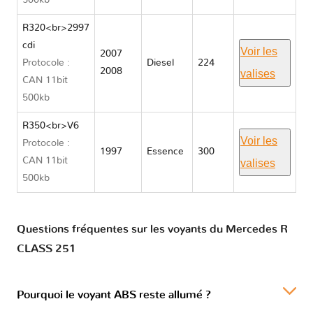
500kb
R320<br>2997
cdi
Voir les
2007
Protocole :
Diesel
224
2008
valises
CAN 11bit
500kb
R350<br>V6
Voir les
Protocole :
1997
Essence
300
CAN 11bit
valises
500kb
Questions fréquentes sur les voyants du Mercedes R
CLASS 251
Pourquoi le voyant ABS reste allumé ?