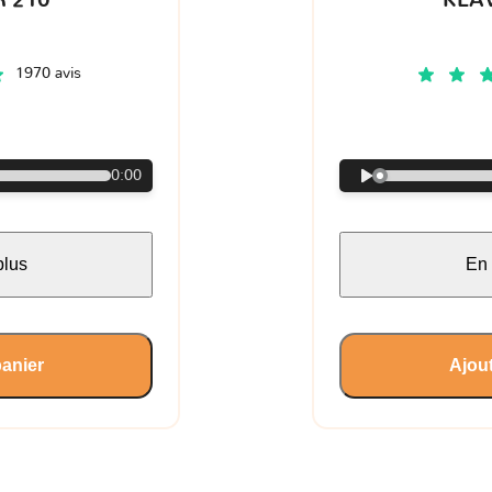
 210
KLA
1970 avis
€
0:00
plus
En 
panier
Ajout