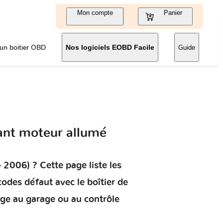
Mon compte
Panier
un boitier OBD
Nos logiciels EOBD Facile
Guide
ant moteur allumé
- 2006)
? Cette page liste les
s codes défaut
avec le boîtier de
age au garage ou au contrôle