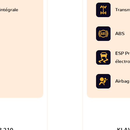
intégrale
Transm
ABS
ESP Pr
électr
Airbag