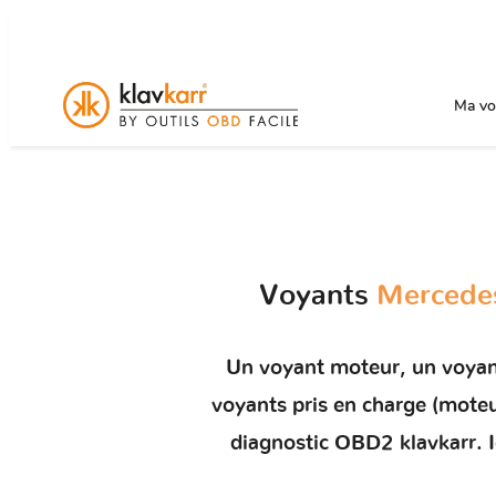
Ma voi
Voyants
Mercede
Un
voyant moteur
, un voya
voyants pris en charge (mot
diagnostic OBD2 klavkarr. I