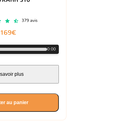
VKARR 310
379 avis
169€
0:00
savoir plus
er au panier