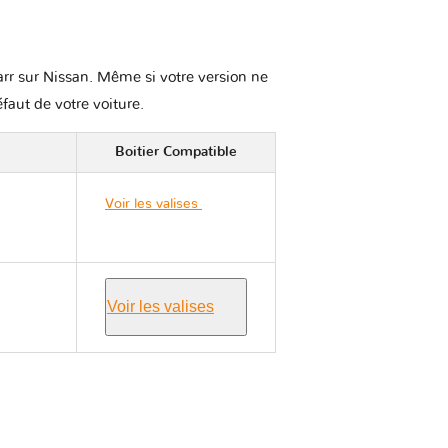
karr sur Nissan. Même si votre version ne
éfaut de votre voiture.
Boitier Compatible
Voir les valises
Nissan
350Z Z33
Voir les valises