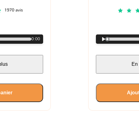
1970 avis
€
0:00
plus
En 
panier
Ajout