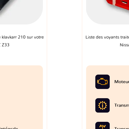
e klavkarr 210 sur votre
Liste des voyants trait
Z Z33
Niss
Moteu
Transm
intégrale
Transm