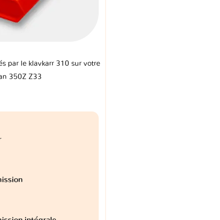
és par le klavkarr 310 sur votre
an 350Z Z33
r
ission
ission intégrale