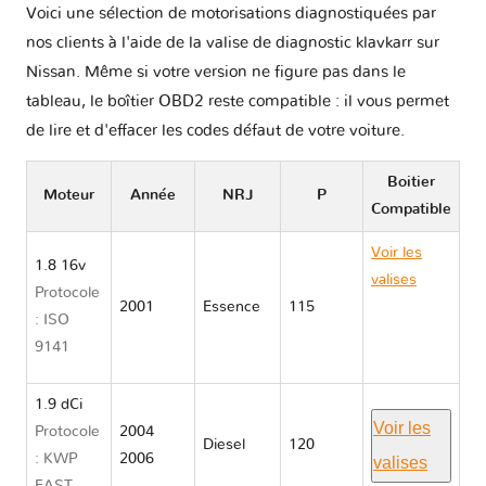
Voici une sélection de motorisations diagnostiquées par
nos clients à l'aide de la valise de diagnostic klavkarr sur
Nissan. Même si votre version ne figure pas dans le
tableau, le boîtier OBD2 reste compatible : il vous permet
de lire et d'effacer les codes défaut de votre voiture.
Boitier
Moteur
Année
NRJ
P
Compatible
Voir les
1.8 16v
valises
Protocole
2001
Essence
115
Nissan
: ISO
PRIMERA
9141
P12
1.9 dCi
Voir les
Protocole
2004
Diesel
120
: KWP
2006
valises