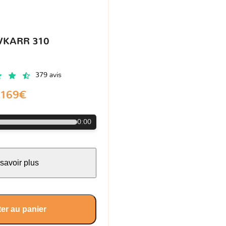
VKARR 310
379 avis
169€
0:00
savoir plus
er au panier