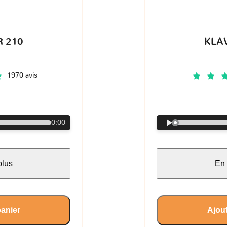
 210
KLA
1970 avis
€
0:00
plus
En 
panier
Ajout