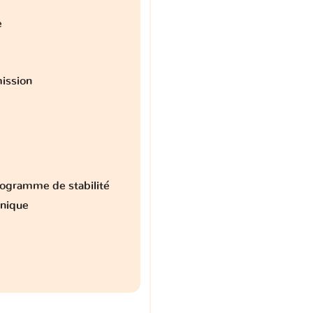
e
ission
ogramme de stabilité
onique