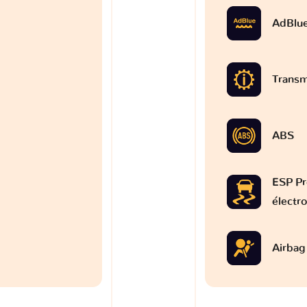
AdBlu
Transm
ABS
ESP Pr
électr
Airbag