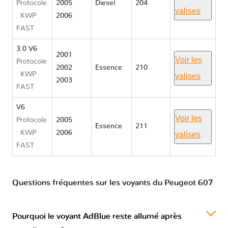
Protocole
2005
Diesel
204
valises
: KWP
2006
FAST
3.0 V6
2001
Voir les
Protocole
2002
Essence
210
: KWP
valises
2003
FAST
V6
Voir les
Protocole
2005
Essence
211
: KWP
2006
valises
FAST
Questions fréquentes sur les voyants du Peugeot 607
Pourquoi le voyant AdBlue reste allumé après