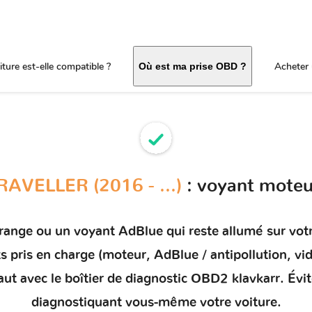
ture est-elle compatible ?
Acheter 
Où est ma prise OBD ?
RAVELLER (2016 - ...)
: voyant moteu
orange ou un
voyant AdBlue qui reste allumé
sur vot
ts pris en charge (moteur, AdBlue / antipollution, 
aut
avec le boîtier de diagnostic OBD2 klavkarr. Évi
diagnostiquant vous-même votre voiture.