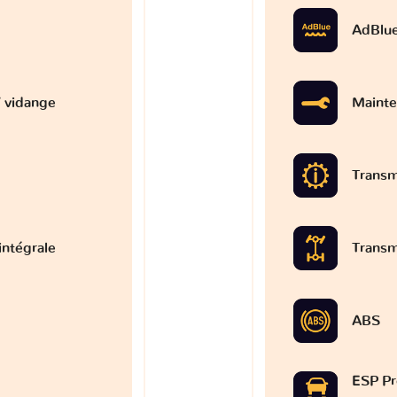
AdBlu
 vidange
Mainte
Transm
intégrale
Transm
ABS
ESP Pr