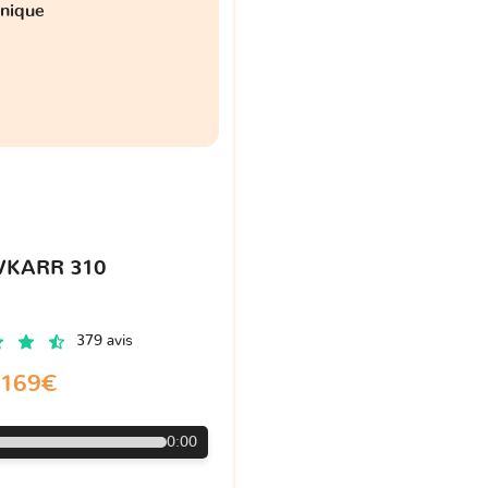
onique
VKARR 310
379 avis
169€
0:00