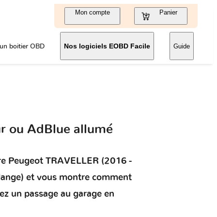
Mon compte
Panier
un boitier OBD
Nos logiciels EOBD Facile
Guide
r ou AdBlue allumé
re
Peugeot TRAVELLER (2016 -
vidange) et vous montre comment
tez un passage au garage en