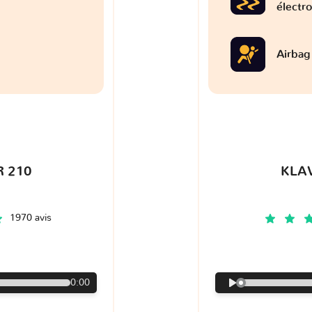
électr
Airbag
 210
KLA
1970 avis
€
0:00