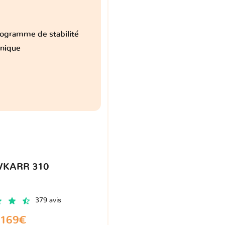
ogramme de stabilité
onique
VKARR 310
379 avis
169€