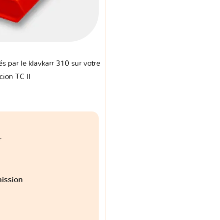
és par le klavkarr 310 sur votre
cion TC II
r
ission