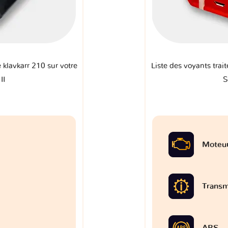
e klavkarr 210 sur votre
Liste des voyants trait
II
S
Moteu
Transm
ABS