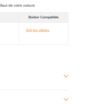
éfaut de votre voiture.
Boitier Compatible
Voir les valises
Scion
TC II