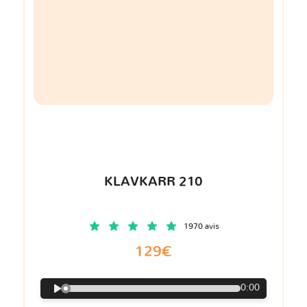
KLAVKARR 210
1970 avis
129€
0:00