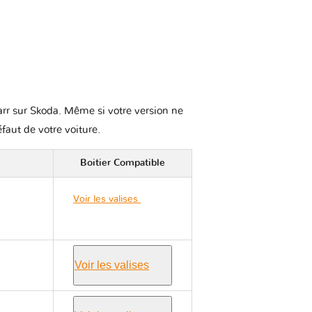
karr sur Skoda. Même si votre version ne
éfaut de votre voiture.
Boitier Compatible
Voir les valises
Skoda
FABIA I 6Y
Voir les valises