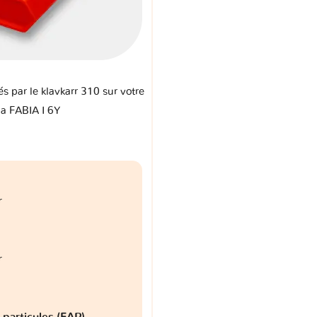
és par le klavkarr 310 sur votre
a FABIA I 6Y
r
r
à particules (FAP)