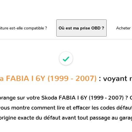
ture est-elle compatible ?
Acheter 
Où est ma prise OBD ?
a FABIA I 6Y (1999 - 2007)
: voyant 
orange sur votre
Skoda FABIA I 6Y (1999 - 2007)
? C
t vous montre comment
lire et effacer les codes défau
'origine exacte du défaut avant tout passage au gara