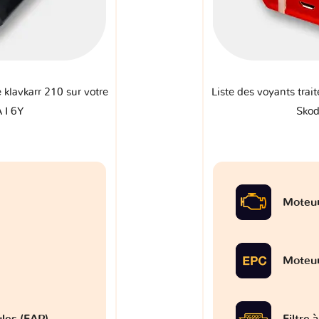
e klavkarr 210 sur votre
Liste des voyants trait
 I 6Y
Skod
Moteu
Moteu
ules (FAP)
Filtre 