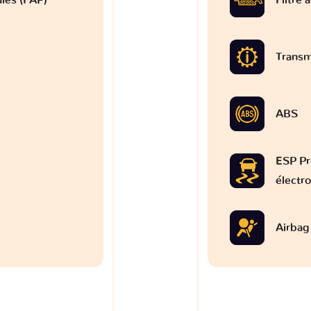
Transm
ABS
ESP Pr
électr
Airbag