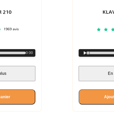
 210
KLA
1969 avis
€
0:00
plus
En 
panier
Ajout