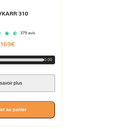
VKARR 310
379 avis
169€
0:00
savoir plus
er au panier