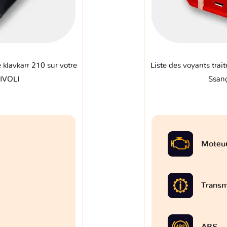
e klavkarr 210 sur votre
Liste des voyants trait
IVOLI
Ssan
Moteu
Transm
ABS