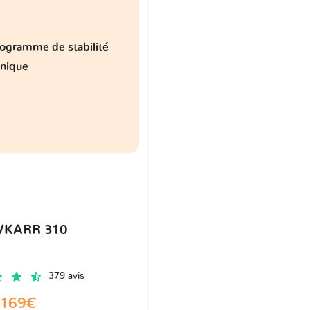
ogramme de stabilité
onique
VKARR 310
379 avis
169€