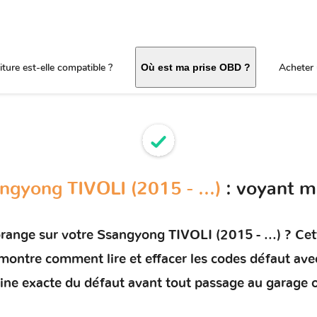
ture est-elle compatible ?
Acheter 
Où est ma prise OBD ?
ngyong TIVOLI (2015 - ...)
: voyant m
orange sur votre
Ssangyong TIVOLI (2015 - ...)
? Cett
s montre comment
lire et effacer les codes défaut
avec
rigine exacte du défaut avant tout passage au garage 