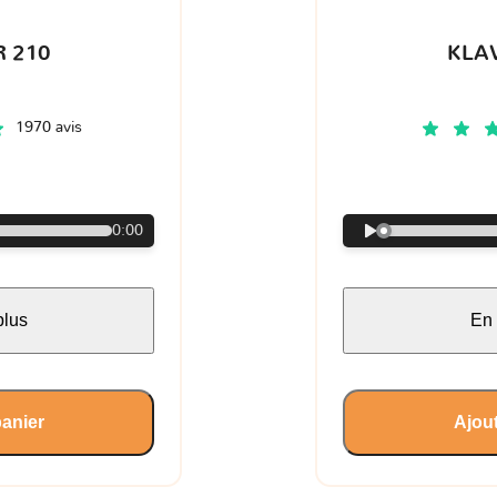
 210
KLA
1970 avis
€
0:00
plus
En 
panier
Ajout