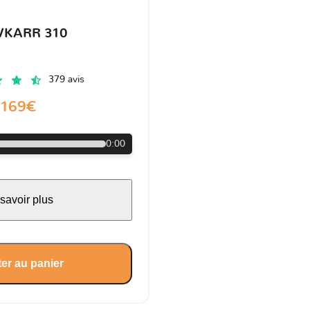
VKARR 310
379 avis
169€
0:00
savoir plus
er au panier