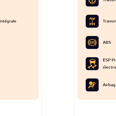
intégrale
Transm
ABS
ESP Pr
électr
Airbag