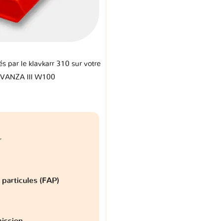
és par le klavkarr 310 sur votre
AVANZA III W100
r
à particules (FAP)
ission