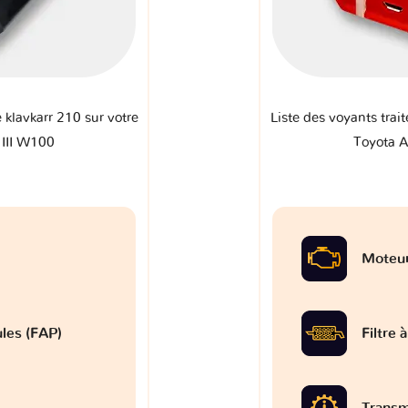
e klavkarr 210 sur votre
Liste des voyants trait
III W100
Toyota 
Moteu
ules (FAP)
Filtre 
Transm