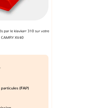
és par le klavkarr 310 sur votre
a CAMRY XV40
r
à particules (FAP)
ission