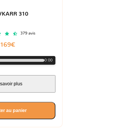
VKARR 310
379 avis
169€
0:00
savoir plus
er au panier