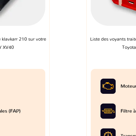
e klavkarr 210 sur votre
Liste des voyants trait
Y XV40
Toyot
Moteu
ules (FAP)
Filtre 
Transm