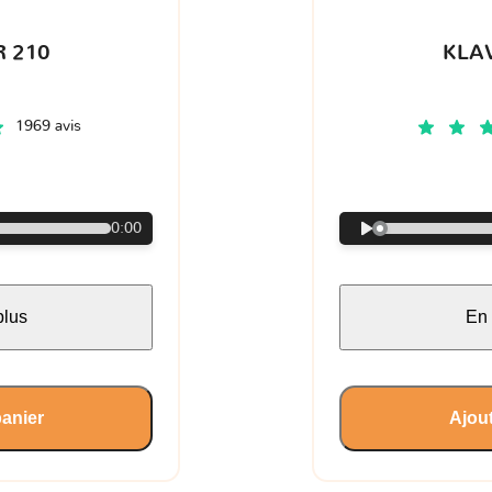
 210
KLA
1969 avis
€
0:00
plus
En 
panier
Ajout