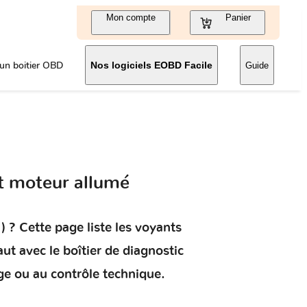
Mon compte
Panier
un boitier OBD
Nos logiciels EOBD Facile
Guide
t moteur allumé
)
? Cette page liste les voyants
aut
avec le boîtier de diagnostic
ge ou au contrôle technique.