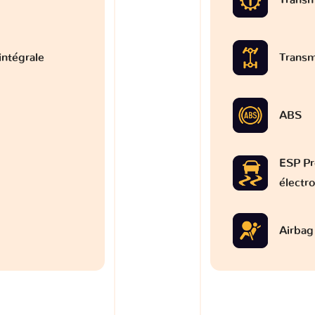
intégrale
Transm
ABS
ESP Pr
électr
Airbag