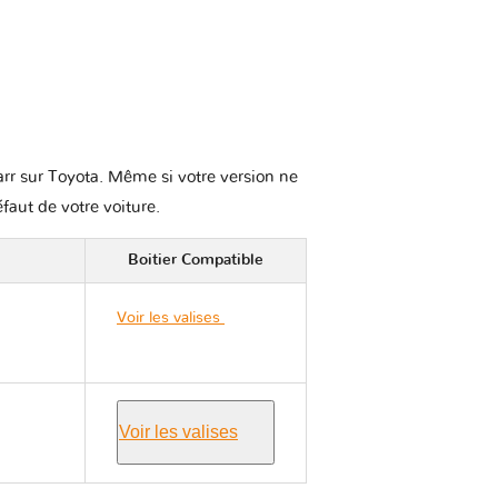
karr sur Toyota. Même si votre version ne
éfaut de votre voiture.
Boitier Compatible
Voir les valises
Toyota
CAMRY XV40
Voir les valises