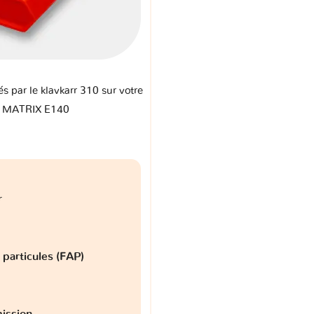
és par le klavkarr 310 sur votre
a MATRIX E140
r
à particules (FAP)
ission