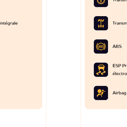
intégrale
Transm
ABS
ESP Pr
électr
Airbag