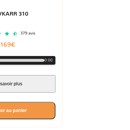
VKARR 310
379 avis
169€
0:00
savoir plus
er au panier