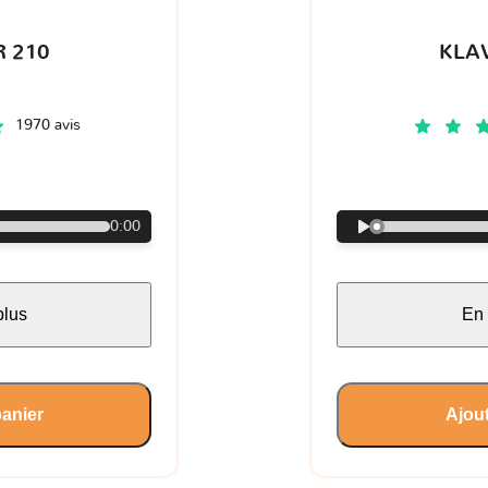
 210
KLA
1970 avis
€
0:00
plus
En 
panier
Ajout