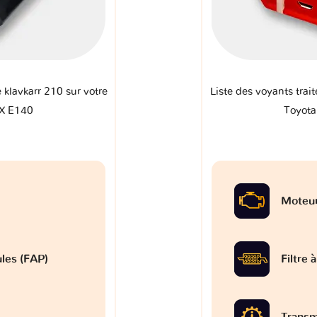
e klavkarr 210 sur votre
Liste des voyants trait
X E140
Toyot
Moteu
ules (FAP)
Filtre 
Transm