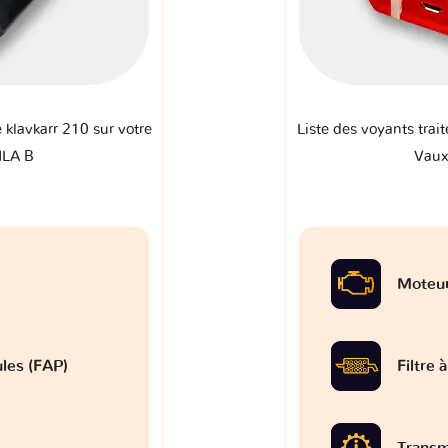
e klavkarr 210 sur votre
Liste des voyants trait
ILA B
Vaux
Moteu
ules (FAP)
Filtre 
Transm