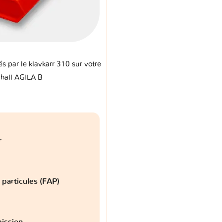
és par le klavkarr 310 sur votre
hall AGILA B
r
à particules (FAP)
ission