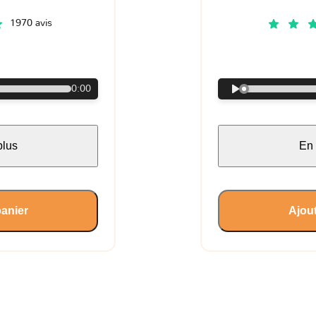
1970 avis
€
0:00
plus
En 
panier
Ajout