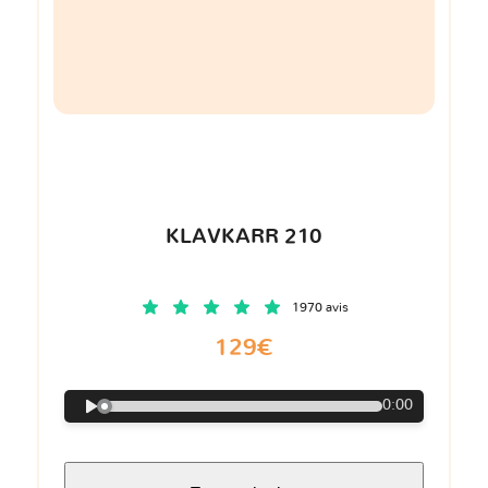
KLAVKARR 210
1970 avis
129€
0:00