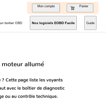
Mon compte
Panier
un boitier OBD
Nos logiciels EOBD Facile
Guide
t moteur allumé
)
? Cette page liste les voyants
aut
avec le boîtier de diagnostic
ge ou au contrôle technique.