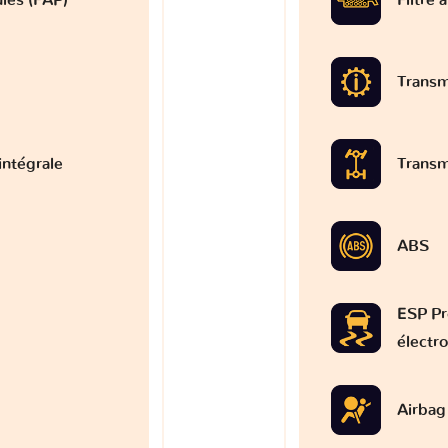
Transm
intégrale
Transm
ABS
ESP Pr
électr
Airbag