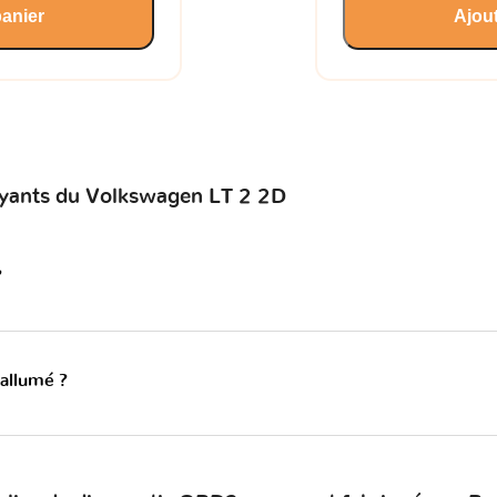
panier
Ajout
voyants du Volkswagen LT 2 2D
?
 allumé ?