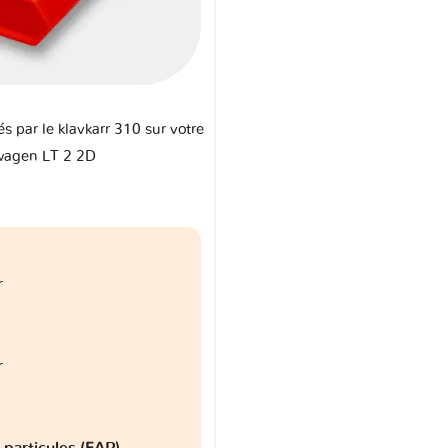
és par le klavkarr 310 sur votre
wagen LT 2 2D
r
r
à particules (FAP)