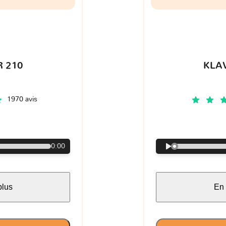
 210
KLA
1970 avis
€
0:00
plus
En 