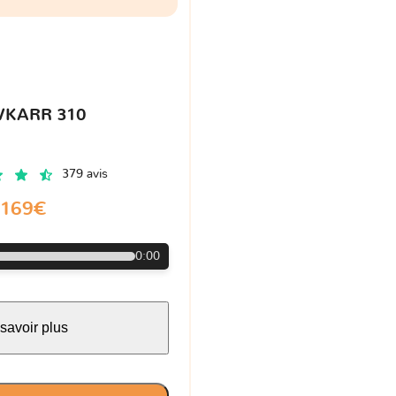
VKARR 310
379 avis
169€
0:00
savoir plus