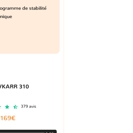
ogramme de stabilité
onique
VKARR 310
379 avis
169€