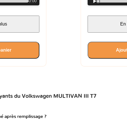
0:00
plus
En 
panier
Ajout
voyants du Volkswagen MULTIVAN III T7
mé après remplissage ?