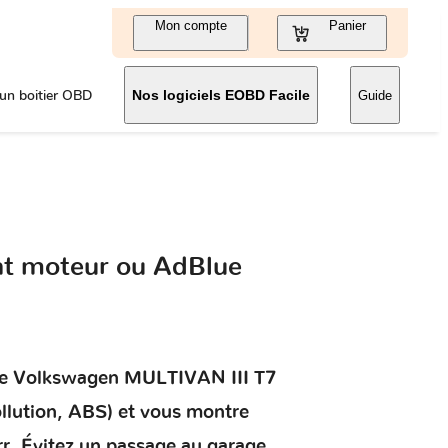
Mon compte
Panier
un boitier OBD
Nos logiciels EOBD Facile
Guide
nt moteur ou AdBlue
re
Volkswagen MULTIVAN III T7
ollution, ABS) et vous montre
rr. Évitez un passage au garage