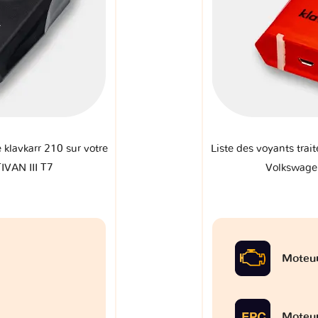
e klavkarr 210 sur votre
Liste des voyants trait
VAN III T7
Volkswage
Moteu
Moteu