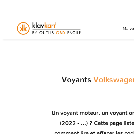
Ma voi
Voyants
Volkswagen
Un
voyant moteur
, un voyant 
(2022 - ...)
? Cette page list
comment
lire et effacer les co