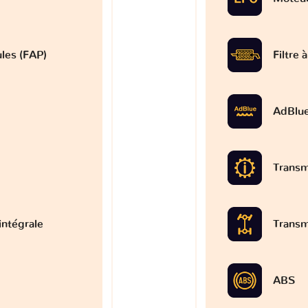
ules (FAP)
Filtre 
AdBlu
Transm
intégrale
Transm
ABS