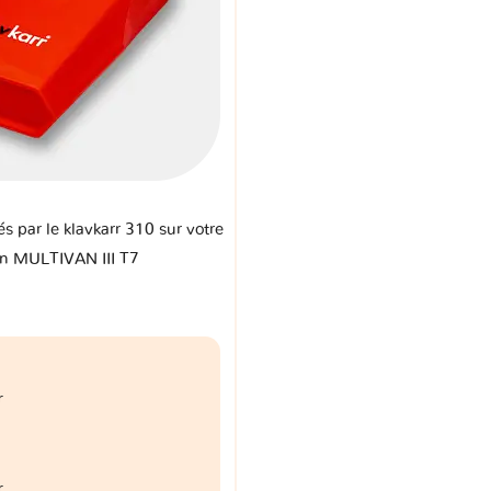
és par le klavkarr 310 sur votre
n MULTIVAN III T7
r
r