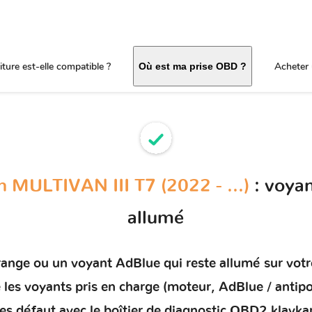
ture est-elle compatible ?
Acheter 
Où est ma prise OBD ?
 MULTIVAN III T7 (2022 - ...)
: voya
allumé
orange ou un
voyant AdBlue qui reste allumé
sur vot
e les voyants pris en charge (moteur, AdBlue / antip
des défaut
avec le boîtier de diagnostic OBD2 klavka